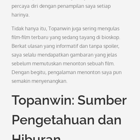
percaya diri dengan penampilan saya setiap
harinya.
Tidak hanya itu, Topanwin juga sering mengulas
film-film terbaru yang sedang tayang di bioskop.
Berkat ulasan yang informatif dan tanpa spoiler,
saya selalu mendapatkan gambaran yang jelas
sebelum memutuskan menonton sebuah film.
Dengan begitu, pengalaman menonton saya pun
semakin menyenangkan.
Topanwin: Sumber
Pengetahuan dan
Hiburan