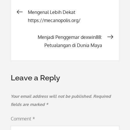
Post
Mengenal Lebih Dekat
https://mecanopolis.org/
navigation
Menjadi Penggemar dexwin88:
Petualangan di Dunia Maya
Leave a Reply
Your email address will not be published.
Required
fields are marked
*
Comment
*