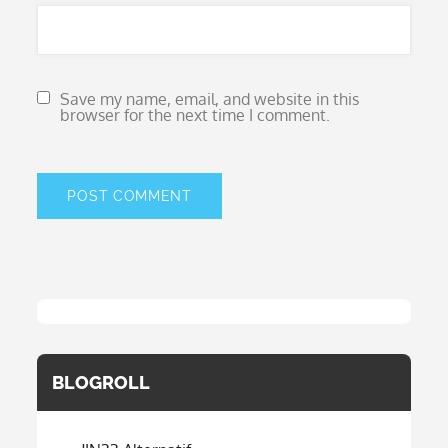
Save my name, email, and website in this
browser for the next time I comment.
BLOGROLL