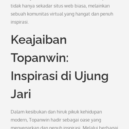
tidak hanya sekadar situs web biasa, melainkan
sebuah komunitas virtual yang hangat dan penuh
inspirasi.
Keajaiban
Topanwin:
Inspirasi di Ujung
Jari
Dalam kesibukan dan hiruk pikuk kehidupan
modern, Topanwin hadir sebagai oase yang
menyegarkan dan penuh inspirasi. Melalui berbagai