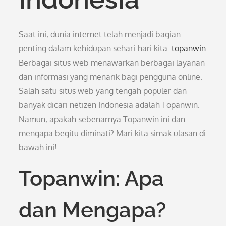
Saat ini, dunia internet telah menjadi bagian
penting dalam kehidupan sehari-hari kita.
topanwin
Berbagai situs web menawarkan berbagai layanan
dan informasi yang menarik bagi pengguna online.
Salah satu situs web yang tengah populer dan
banyak dicari netizen Indonesia adalah Topanwin.
Namun, apakah sebenarnya Topanwin ini dan
mengapa begitu diminati? Mari kita simak ulasan di
bawah ini!
Topanwin: Apa
dan Mengapa?