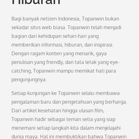
Bagi banyak netizen Indonesia, Topanwin bukan
sekadar situs web biasa. Topanwin telah menjadi
bagian dari kehidupan sehari-hari yang
memberikan informasi, hiburan, dan inspirasi.
Dengan ragam konten yang menarik, gaya
penulisan yang friendly, dan tata letak yang eye-
catching, Topanwin mampu memikat hati para
pengunjungnya.
Setiap kunjungan ke Topanwin selalu membawa
pengalaman baru dan pengetahuan yang berharga.
Dari artikel kesehatan hingga ulasan film,
Topanwin hadir sebagai teman setia yang siap
menemani setiap langkah kita dalam menjelajahi
dunia maya. Hal ini membuktikan bahwa Topanwin