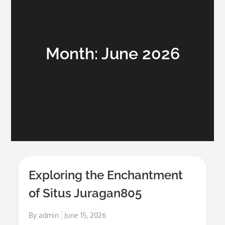
Month:
June 2026
Exploring the Enchantment
of Situs Juragan805
Posted
By
admin
June 15, 2026