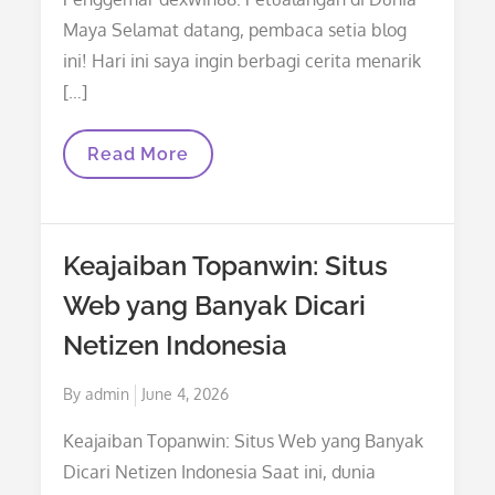
Maya Selamat datang, pembaca setia blog
ini! Hari ini saya ingin berbagi cerita menarik
[…]
Menjadi
Read More
Penggemar
Dexwin88:
Petualangan
Di
Dunia
Keajaiban Topanwin: Situs
Maya
Web yang Banyak Dicari
Netizen Indonesia
Posted
By
admin
June 4, 2026
on
Keajaiban Topanwin: Situs Web yang Banyak
Dicari Netizen Indonesia Saat ini, dunia