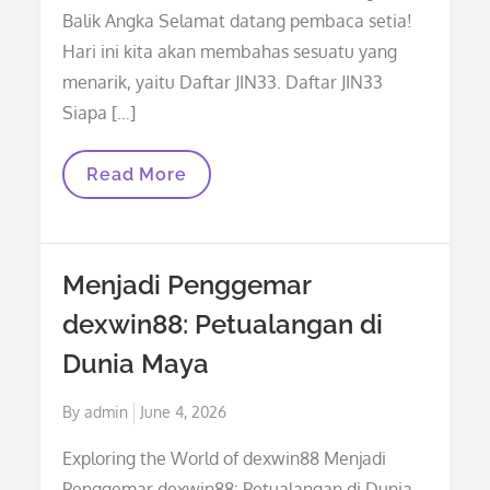
Balik Angka Selamat datang pembaca setia!
Hari ini kita akan membahas sesuatu yang
menarik, yaitu Daftar JIN33. Daftar JIN33
Siapa […]
Daftar
Read More
JIN33:
Menemukan
Keberuntungan
Di
Balik
Menjadi Penggemar
Angka
dexwin88: Petualangan di
Dunia Maya
Posted
By
admin
June 4, 2026
on
Exploring the World of dexwin88 Menjadi
Penggemar dexwin88: Petualangan di Dunia