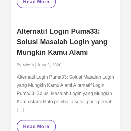
JIN33
Read More
Alternatif:
Platform
E-
Commerce
Alternatif
Alternatif Login Puma33:
Yang
Menarik
Solusi Masalah Login yang
Mungkin Kamu Alami
Posted
By
admin
June 9, 2026
on
Alternatif Login Puma33: Solusi Masalah Login
yang Mungkin Kamu Alami Alternatif Login
Puma33: Solusi Masalah Login yang Mungkin
Kamu Alami Halo pembaca setia, pasti pernah
[…]
Alternatif
Read More