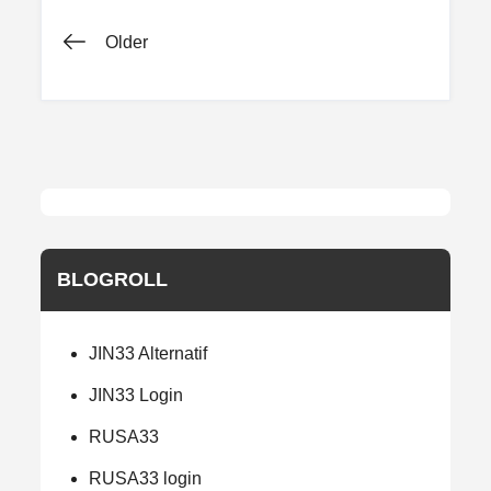
Netizen
Posts
Indonesia
Older
navigation
BLOGROLL
JIN33 Alternatif
JIN33 Login
RUSA33
RUSA33 login