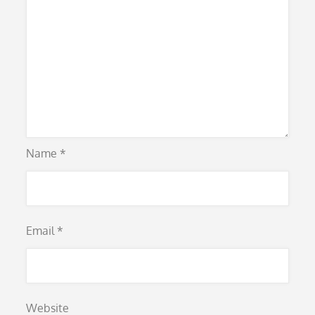
Name
*
Email
*
Website