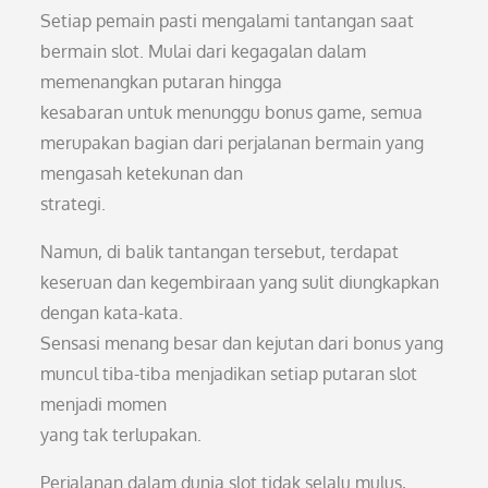
Setiap pemain pasti mengalami tantangan saat
bermain slot. Mulai dari kegagalan dalam
memenangkan putaran hingga
kesabaran untuk menunggu bonus game, semua
merupakan bagian dari perjalanan bermain yang
mengasah ketekunan dan
strategi.
Namun, di balik tantangan tersebut, terdapat
keseruan dan kegembiraan yang sulit diungkapkan
dengan kata-kata.
Sensasi menang besar dan kejutan dari bonus yang
muncul tiba-tiba menjadikan setiap putaran slot
menjadi momen
yang tak terlupakan.
Perjalanan dalam dunia slot tidak selalu mulus,