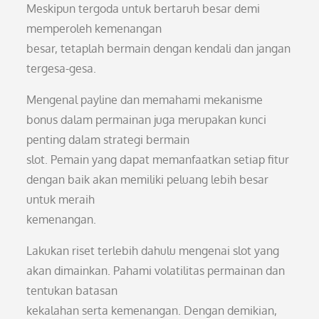
Meskipun tergoda untuk bertaruh besar demi
memperoleh kemenangan
besar, tetaplah bermain dengan kendali dan jangan
tergesa-gesa.
Mengenal payline dan memahami mekanisme
bonus dalam permainan juga merupakan kunci
penting dalam strategi bermain
slot. Pemain yang dapat memanfaatkan setiap fitur
dengan baik akan memiliki peluang lebih besar
untuk meraih
kemenangan.
Lakukan riset terlebih dahulu mengenai slot yang
akan dimainkan. Pahami volatilitas permainan dan
tentukan batasan
kekalahan serta kemenangan. Dengan demikian,