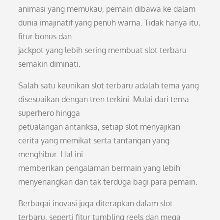
animasi yang memukau, pemain dibawa ke dalam
dunia imajinatif yang penuh warna. Tidak hanya itu,
fitur bonus dan
jackpot yang lebih sering membuat slot terbaru
semakin diminati.
Salah satu keunikan slot terbaru adalah tema yang
disesuaikan dengan tren terkini. Mulai dari tema
superhero hingga
petualangan antariksa, setiap slot menyajikan
cerita yang memikat serta tantangan yang
menghibur. Hal ini
memberikan pengalaman bermain yang lebih
menyenangkan dan tak terduga bagi para pemain.
Berbagai inovasi juga diterapkan dalam slot
terbaru, seperti fitur tumbling reels dan mega