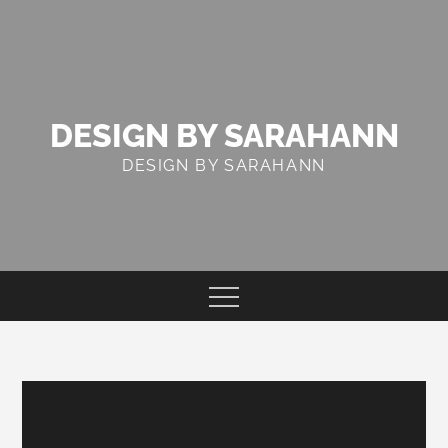
Skip
to
content
DESIGN BY SARAHANN
DESIGN BY SARAHANN