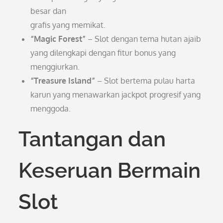
besar dan
grafis yang memikat.
“Magic Forest”
– Slot dengan tema hutan ajaib
yang dilengkapi dengan fitur bonus yang
menggiurkan.
“Treasure Island”
– Slot bertema pulau harta
karun yang menawarkan jackpot progresif yang
menggoda.
Tantangan dan
Keseruan Bermain
Slot