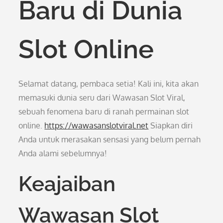
Baru di Dunia
Slot Online
Selamat datang, pembaca setia! Kali ini, kita akan
memasuki dunia seru dari Wawasan Slot Viral,
sebuah fenomena baru di ranah permainan slot
online.
https://wawasanslotviral.net
Siapkan diri
Anda untuk merasakan sensasi yang belum pernah
Anda alami sebelumnya!
Keajaiban
Wawasan Slot