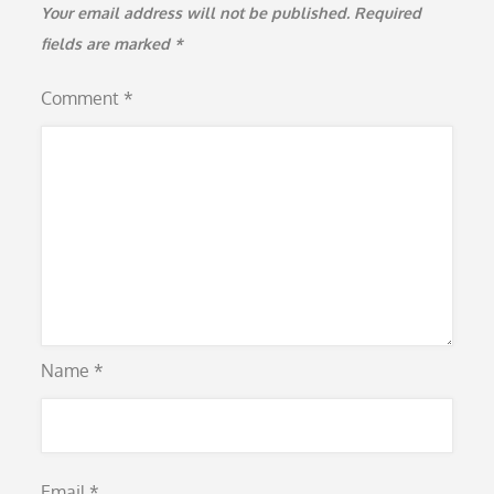
Your email address will not be published.
Required
fields are marked
*
Comment
*
Name
*
Email
*