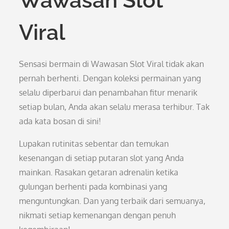
Wawasan Slot
Viral
Sensasi bermain di Wawasan Slot Viral tidak akan
pernah berhenti. Dengan koleksi permainan yang
selalu diperbarui dan penambahan fitur menarik
setiap bulan, Anda akan selalu merasa terhibur. Tak
ada kata bosan di sini!
Lupakan rutinitas sebentar dan temukan
kesenangan di setiap putaran slot yang Anda
mainkan. Rasakan getaran adrenalin ketika
gulungan berhenti pada kombinasi yang
menguntungkan. Dan yang terbaik dari semuanya,
nikmati setiap kemenangan dengan penuh