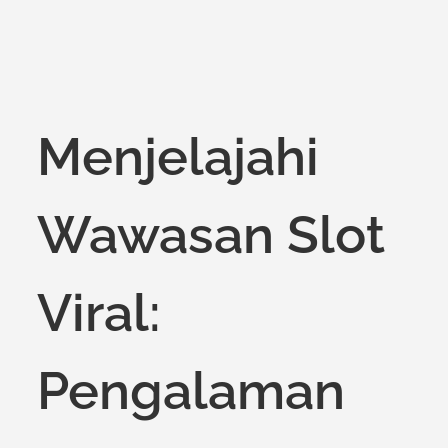
on
Menjelajahi
Wawasan Slot
Viral:
Pengalaman