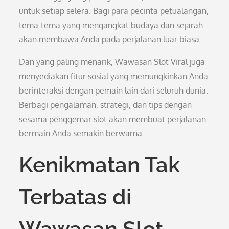
untuk setiap selera. Bagi para pecinta petualangan,
tema-tema yang mengangkat budaya dan sejarah
akan membawa Anda pada perjalanan luar biasa.
Dan yang paling menarik, Wawasan Slot Viral juga
menyediakan fitur sosial yang memungkinkan Anda
berinteraksi dengan pemain lain dari seluruh dunia.
Berbagi pengalaman, strategi, dan tips dengan
sesama penggemar slot akan membuat perjalanan
bermain Anda semakin berwarna.
Kenikmatan Tak
Terbatas di