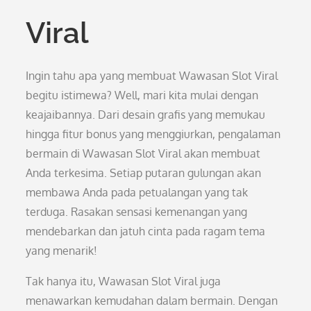
Viral
Ingin tahu apa yang membuat Wawasan Slot Viral
begitu istimewa? Well, mari kita mulai dengan
keajaibannya. Dari desain grafis yang memukau
hingga fitur bonus yang menggiurkan, pengalaman
bermain di Wawasan Slot Viral akan membuat
Anda terkesima. Setiap putaran gulungan akan
membawa Anda pada petualangan yang tak
terduga. Rasakan sensasi kemenangan yang
mendebarkan dan jatuh cinta pada ragam tema
yang menarik!
Tak hanya itu, Wawasan Slot Viral juga
menawarkan kemudahan dalam bermain. Dengan