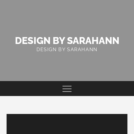
Skip
to
content
DESIGN BY SARAHANN
DESIGN BY SARAHANN