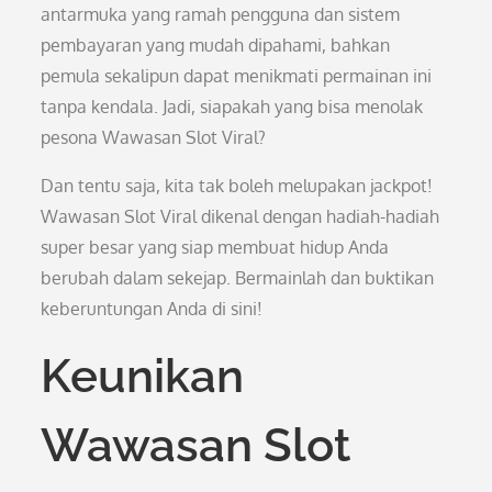
antarmuka yang ramah pengguna dan sistem
pembayaran yang mudah dipahami, bahkan
pemula sekalipun dapat menikmati permainan ini
tanpa kendala. Jadi, siapakah yang bisa menolak
pesona Wawasan Slot Viral?
Dan tentu saja, kita tak boleh melupakan jackpot!
Wawasan Slot Viral dikenal dengan hadiah-hadiah
super besar yang siap membuat hidup Anda
berubah dalam sekejap. Bermainlah dan buktikan
keberuntungan Anda di sini!
Keunikan
Wawasan Slot