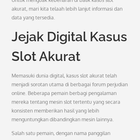
Untuk menguak kebenaran di balik kasus slot
akurat, mari kita telaah lebih lanjut informasi dan
data yang tersedia.
Jejak Digital Kasus
Slot Akurat
Memasuki dunia digital, kasus slot akurat telah
menjadi sorotan utama di berbagai forum perjudian
online. Beberapa pemain berbagi pengalaman
mereka tentang mesin slot tertentu yang secara
konsisten memberikan hasil yang lebih
menguntungkan dibandingkan mesin lainnya.
Salah satu pemain, dengan nama panggilan