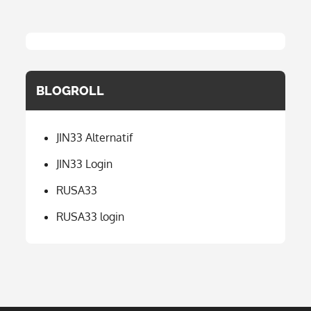
BLOGROLL
JIN33 Alternatif
JIN33 Login
RUSA33
RUSA33 login