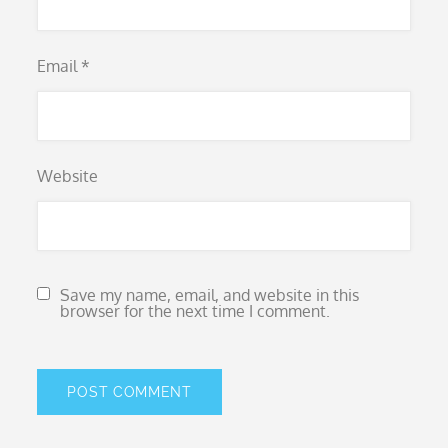
Email
*
Website
Save my name, email, and website in this
browser for the next time I comment.