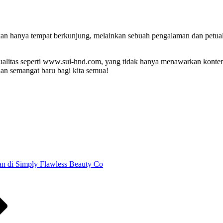
kan hanya tempat berkunjung, melainkan sebuah pengalaman dan petua
ualitas seperti www.sui-hnd.com, yang tidak hanya menawarkan konten 
dan semangat baru bagi kita semua!
 di Simply Flawless Beauty Co