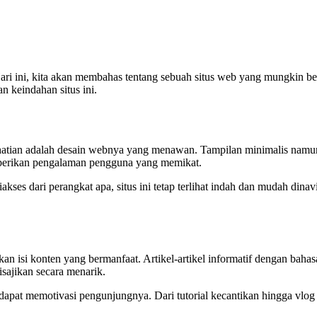
Hari ini, kita akan membahas tentang sebuah situs web yang mungkin 
 keindahan situs ini.
hatian adalah desain webnya yang menawan. Tampilan minimalis nam
mberikan pengalaman pengguna yang memikat.
akses dari perangkat apa, situs ini tetap terlihat indah dan mudah din
kan isi konten yang bermanfaat. Artikel-artikel informatif dengan baha
isajikan secara menarik.
ng dapat memotivasi pengunjungnya. Dari tutorial kecantikan hingga v