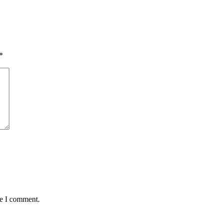
*
me I comment.