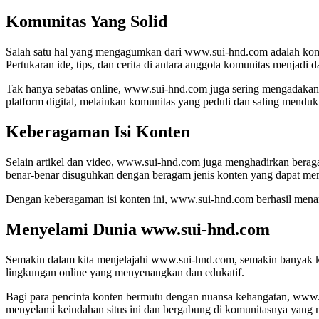
Komunitas Yang Solid
Salah satu hal yang mengagumkan dari www.sui-hnd.com adalah komu
Pertukaran ide, tips, dan cerita di antara anggota komunitas menjadi da
Tak hanya sebatas online, www.sui-hnd.com juga sering mengadakan a
platform digital, melainkan komunitas yang peduli dan saling mendu
Keberagaman Isi Konten
Selain artikel dan video, www.sui-hnd.com juga menghadirkan berag
benar-benar disuguhkan dengan beragam jenis konten yang dapat me
Dengan keberagaman isi konten ini, www.sui-hnd.com berhasil menari
Menyelami Dunia www.sui-hnd.com
Semakin dalam kita menjelajahi www.sui-hnd.com, semakin banyak k
lingkungan online yang menyenangkan dan edukatif.
Bagi para pencinta konten bermutu dengan nuansa kehangatan, www.s
menyelami keindahan situs ini dan bergabung di komunitasnya yang 