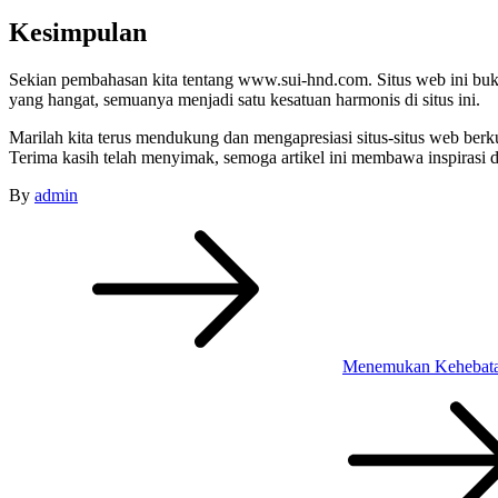
Kesimpulan
Sekian pembahasan kita tentang www.sui-hnd.com. Situs web ini bu
yang hangat, semuanya menjadi satu kesatuan harmonis di situs ini.
Marilah kita terus mendukung dan mengapresiasi situs-situs web berk
Terima kasih telah menyimak, semoga artikel ini membawa inspirasi 
By
admin
Post
navigation
Menemukan Kehebatan