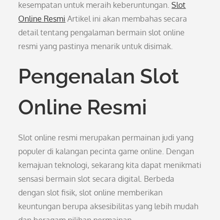
kesempatan untuk meraih keberuntungan.
Slot
Online Resmi
Artikel ini akan membahas secara
detail tentang pengalaman bermain slot online
resmi yang pastinya menarik untuk disimak.
Pengenalan Slot
Online Resmi
Slot online resmi merupakan permainan judi yang
populer di kalangan pecinta game online. Dengan
kemajuan teknologi, sekarang kita dapat menikmati
sensasi bermain slot secara digital. Berbeda
dengan slot fisik, slot online memberikan
keuntungan berupa aksesibilitas yang lebih mudah