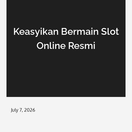
Keasyikan Bermain Slot
Online Resmi
Posted
July 7, 2026
on