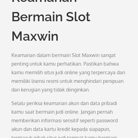
Bermain Slot
Maxwin
Keamanan dalam bermain Slot Maxwin sangat
penting untuk kamu perhatikan. Pastikan bahwa
kamu memilih situs judi online yang terpercaya dan
memiliki lisensi resmi untuk menghindari penipuan
dan kerugian yang tidak diinginkan.
Selalu periksa keamanan akun dan data pribadi
kamu saat bermain judi online. Jangan pernah
memberikan informasi sensitif seperti password
akun dan data kartu kredit kepada siapapun,
termasuk pihak situs judi tempat kamu bermain.