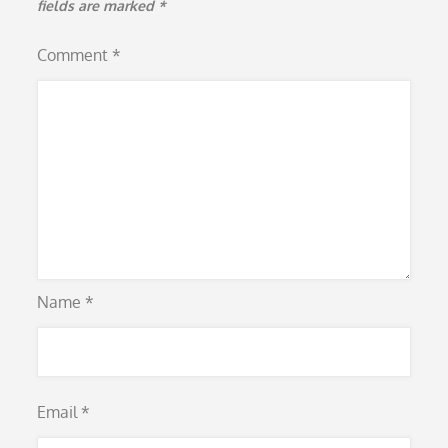
fields are marked
*
Comment
*
Name
*
Email
*