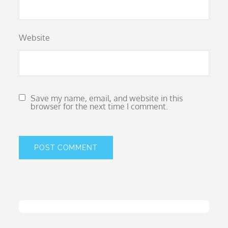
Website
Save my name, email, and website in this
browser for the next time I comment.