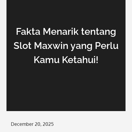
Fakta Menarik tentang
Slot Maxwin yang Perlu
Kamu Ketahui!
Posted
December 20, 2025