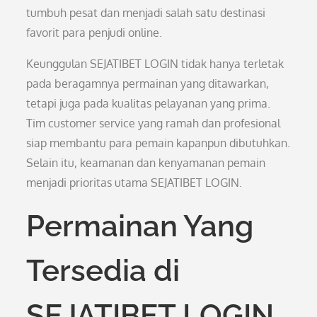
tumbuh pesat dan menjadi salah satu destinasi
favorit para penjudi online.
Keunggulan SEJATIBET LOGIN tidak hanya terletak
pada beragamnya permainan yang ditawarkan,
tetapi juga pada kualitas pelayanan yang prima.
Tim customer service yang ramah dan profesional
siap membantu para pemain kapanpun dibutuhkan.
Selain itu, keamanan dan kenyamanan pemain
menjadi prioritas utama SEJATIBET LOGIN.
Permainan Yang
Tersedia di
SEJATIBET LOGIN