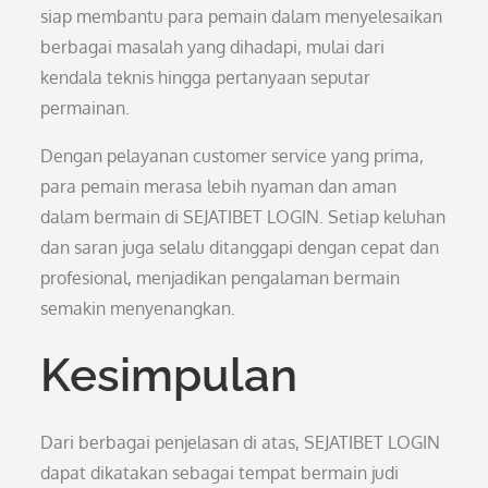
siap membantu para pemain dalam menyelesaikan
berbagai masalah yang dihadapi, mulai dari
kendala teknis hingga pertanyaan seputar
permainan.
Dengan pelayanan customer service yang prima,
para pemain merasa lebih nyaman dan aman
dalam bermain di SEJATIBET LOGIN. Setiap keluhan
dan saran juga selalu ditanggapi dengan cepat dan
profesional, menjadikan pengalaman bermain
semakin menyenangkan.
Kesimpulan
Dari berbagai penjelasan di atas, SEJATIBET LOGIN
dapat dikatakan sebagai tempat bermain judi