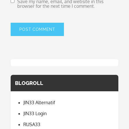
Save my name, email, and website in this
browser for the next time I comment.
BLOGROLL
JIN33 Alternatif
JIN33 Login
RUSA33