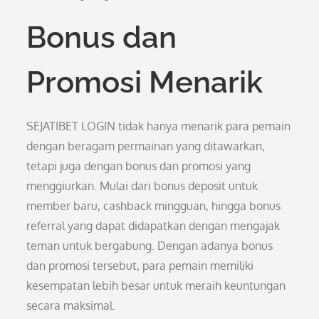
Bonus dan
Promosi Menarik
SEJATIBET LOGIN tidak hanya menarik para pemain
dengan beragam permainan yang ditawarkan,
tetapi juga dengan bonus dan promosi yang
menggiurkan. Mulai dari bonus deposit untuk
member baru, cashback mingguan, hingga bonus
referral yang dapat didapatkan dengan mengajak
teman untuk bergabung. Dengan adanya bonus
dan promosi tersebut, para pemain memiliki
kesempatan lebih besar untuk meraih keuntungan
secara maksimal.