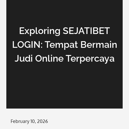
Exploring SEJATIBET
LOGIN: Tempat Bermain
Judi Online Terpercaya
Posted
February 10, 2026