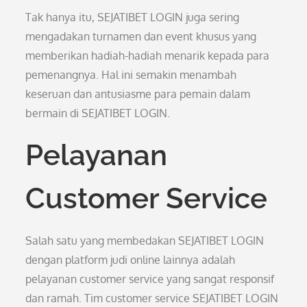
Tak hanya itu, SEJATIBET LOGIN juga sering
mengadakan turnamen dan event khusus yang
memberikan hadiah-hadiah menarik kepada para
pemenangnya. Hal ini semakin menambah
keseruan dan antusiasme para pemain dalam
bermain di SEJATIBET LOGIN.
Pelayanan
Customer Service
Salah satu yang membedakan SEJATIBET LOGIN
dengan platform judi online lainnya adalah
pelayanan customer service yang sangat responsif
dan ramah. Tim customer service SEJATIBET LOGIN