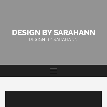
Skip
to
content
DESIGN BY SARAHANN
DESIGN BY SARAHANN