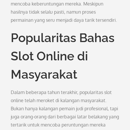
mencoba keberuntungan mereka. Meskipun
hasilnya tidak selalu pasti, namun proses
permainan yang seru menjadi daya tarik tersendiri.
Popularitas Bahas
Slot Online di
Masyarakat
Dalam beberapa tahun terakhir, popularitas slot
online telah meroket di kalangan masyarakat.
Bukan hanya kalangan pemain judi profesional, tapi
juga orang-orang dari berbagai latar belakang yang
tertarik untuk mencoba peruntungan mereka