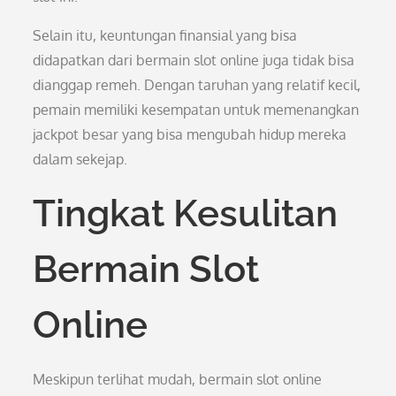
Selain itu, keuntungan finansial yang bisa
didapatkan dari bermain slot online juga tidak bisa
dianggap remeh. Dengan taruhan yang relatif kecil,
pemain memiliki kesempatan untuk memenangkan
jackpot besar yang bisa mengubah hidup mereka
dalam sekejap.
Tingkat Kesulitan
Bermain Slot
Online
Meskipun terlihat mudah, bermain slot online