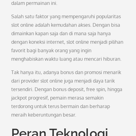
dalam permainan ini.
Salah satu faktor yang mempengaruhi popularitas
slot online adalah kemudahan akses. Dengan bisa
dimainkan kapan saja dan di mana saja hanya
dengan koneksi internet, slot online menjadi pilihan
favorit bagi banyak orang yang ingin
menghabiskan waktu luang atau mencari hiburan.
Tak hanya itu, adanya bonus dan promosi menarik
dari provider slot online juga menjadi daya tarik
tersendiri. Dengan bonus deposit, free spin, hingga
jackpot progresif, pemain merasa semakin
terdorong untuk terus bermain dan berharap
meraih keberuntungan besar.
Peran Teknologi