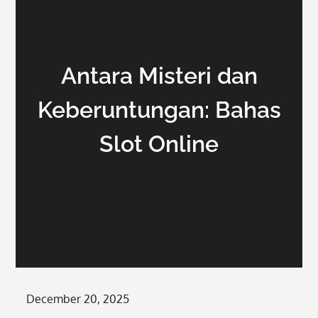
Antara Misteri dan
Keberuntungan: Bahas
Slot Online
Posted
December 20, 2025