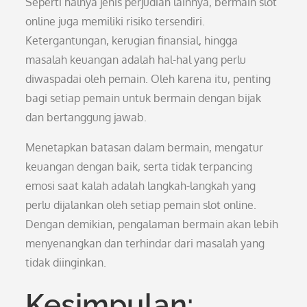
Seperti halnya jenis perjudian lainnya, bermain slot
online juga memiliki risiko tersendiri.
Ketergantungan, kerugian finansial, hingga
masalah keuangan adalah hal-hal yang perlu
diwaspadai oleh pemain. Oleh karena itu, penting
bagi setiap pemain untuk bermain dengan bijak
dan bertanggung jawab.
Menetapkan batasan dalam bermain, mengatur
keuangan dengan baik, serta tidak terpancing
emosi saat kalah adalah langkah-langkah yang
perlu dijalankan oleh setiap pemain slot online.
Dengan demikian, pengalaman bermain akan lebih
menyenangkan dan terhindar dari masalah yang
tidak diinginkan.
Kesimpulan: