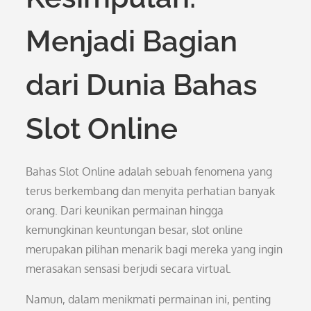
Menjadi Bagian
dari Dunia Bahas
Slot Online
Bahas Slot Online adalah sebuah fenomena yang
terus berkembang dan menyita perhatian banyak
orang. Dari keunikan permainan hingga
kemungkinan keuntungan besar, slot online
merupakan pilihan menarik bagi mereka yang ingin
merasakan sensasi berjudi secara virtual.
Namun, dalam menikmati permainan ini, penting