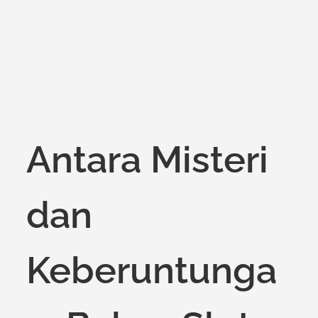
on
Antara Misteri
dan
Keberuntunga