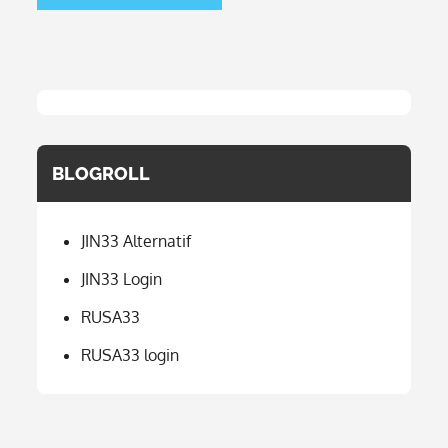
BLOGROLL
JIN33 Alternatif
JIN33 Login
RUSA33
RUSA33 login