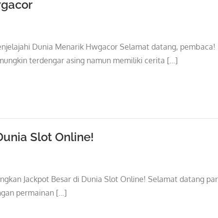
wgacor
Menjelajahi Dunia Menarik Hwgacor Selamat datang, pembaca!
ngkin terdengar asing namun memiliki cerita […]
unia Slot Online!
ngkan Jackpot Besar di Dunia Slot Online! Selamat datang pa
engan permainan […]