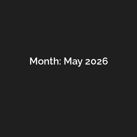
Month:
May 2026