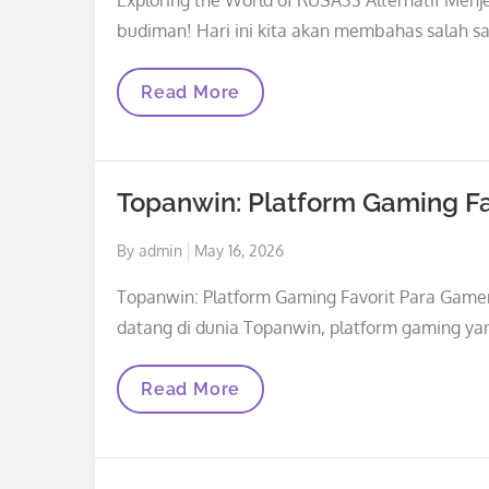
Exploring the World of RUSA33 Alternatif Men
budiman! Hari ini kita akan membahas salah sa
Menjelajahi
Read More
Dunia
RUSA33
Alternatif
Topanwin: Platform Gaming F
Posted
By
admin
May 16, 2026
on
Topanwin: Platform Gaming Favorit Para Game
datang di dunia Topanwin, platform gaming yan
Topanwin:
Read More
Platform
Gaming
Favorit
Para
Gamers